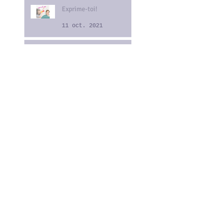
Exprime-toi!
11 oct. 2021
KINTSUGI -
4 oct. 2021
RÉÉVALUATION
21 sept. 2021
Archiv
e
octobre 2021
(3)
3 posts
septembre 2021
(2)
2 posts
août 2021
(4)
4 posts
juillet 2021
(4)
4 posts