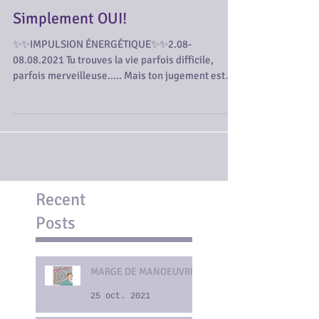
Simplement OUI!
✨✨IMPULSION ÉNERGÉTIQUE✨✨2.08-
08.08⁠.2021 Tu trouves la vie parfois difficile,
parfois merveilleuse..... Mais ton jugement est
basé sur...
Recent
Posts
MARGE DE MANOEUVRE
25 oct. 2021