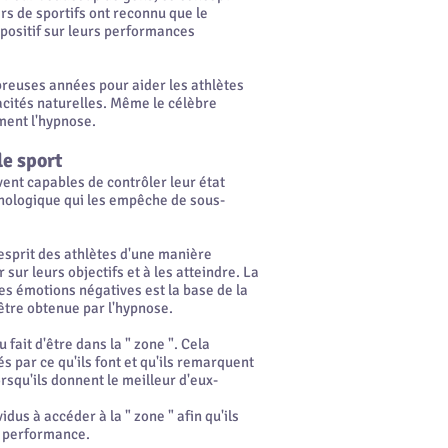
rs de sportifs ont reconnu que le
 positif sur leurs performances
breuses années pour aider les athlètes
acités naturelles. Même le célèbre
ment l'hypnose.
le sport
vent capables de contrôler leur état
chologique qui les empêche de sous-
esprit des athlètes d'une manière
 sur leurs objectifs et à les atteindre. La
les émotions négatives est la base de la
être obtenue par l'hypnose.
fait d'être dans la " zone ". Cela
és par ce qu'ils font et qu'ils remarquent
orsqu'ils donnent le meilleur d'eux-
dus à accéder à la " zone " afin qu'ils
ur performance.