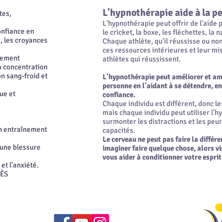
L'hypnothérapie aide à la p
tes,
L'hypnothérapie peut offrir de l'aide po
onfiance en
le cricket, la boxe, les fléchettes, la 
, les croyances
Chaque athlète, qu'il réussisse ou non
ces ressources intérieures et leur mi
ouement
athlètes qui réussissent.
la concentration
n sang-froid et
L'hypnothérapie peut améliorer et am
personne en l'aidant à se détendre, en
ue et
confiance.
Chaque individu est différent, donc les
mais chaque individu peut utiliser l'
surmonter les distractions et les peu
un entraînement
capacités.
Le cerveau ne peut pas faire la différ
 une blessure
imaginer faire quelque chose, alors v
vous aider à conditionner votre esprit
 et l'anxiété.
CÈS