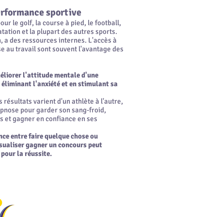
erformance sportive
ur le golf, la course à pied, le football,
natation et la plupart des autres sports.
, a des ressources internes. L'accès à
se au travail sont souvent l'avantage des
éliorer l'attitude mentale d'une
 éliminant l'anxiété et en stimulant sa
 résultats varient d'un athlète à l'autre,
hypnose pour garder son sang-froid,
rs et gagner en confiance en ses
ence entre faire quelque chose ou
isualiser gagner un concours peut
 pour la réussite.
HypnoPowered, ONLINE